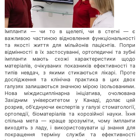
Імпланти — чи то в щелепі, чи в стегні — є
важливою частиною відновлення функціональності
та якості життя для мільйонів пацієнтів. Попри
відмінності в їх застосуванні, ортопедичні та зубні
імпланти мають схожі характеристики щодо
матеріалів, очікуваних показників ефективності та
типів невдач, з якими стикаються лікарі. Проте
дослідження та клінічна практика в цих двох
галузях залишаються значною мірою ізольованими.
Нова міждисциплінарна ініціатива, очолювана
Західним університетом у Канаді, долає цей
розрив, об'єднуючи експертів у галузі стоматології,
ортопедії, біоматеріалів та корозійної науки. Їхня
спільна мета — краще зрозуміти, чому імпланти
виходять з ладу, і використовувати ці знання для
покращення терміну служби та ефективності