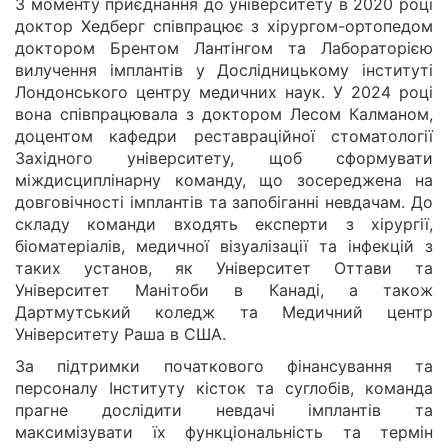
З моменту приєднання до університету в 2020 році
доктор Хедберг співпрацює з хірургом-ортопедом
доктором Брентом Лантінгом та Лабораторією
вилучення імплантів у Дослідницькому інституті
Лондонського центру медичних наук. У 2024 році
вона співпрацювала з доктором Лесом Калманом,
доцентом кафедри реставраційної стоматології
Західного університету, щоб сформувати
міждисциплінарну команду, що зосереджена на
довговічності імплантів та запобіганні невдачам. До
складу команди входять експерти з хірургії,
біоматеріалів, медичної візуалізації та інфекцій з
таких установ, як Університет Оттави та
Університет Манітоби в Канаді, а також
Дартмутський коледж та Медичний центр
Університету Раша в США.
За підтримки початкового фінансування та
персоналу Інституту кісток та суглобів, команда
прагне дослідити невдачі імплантів та
максимізувати їх функціональність та термін