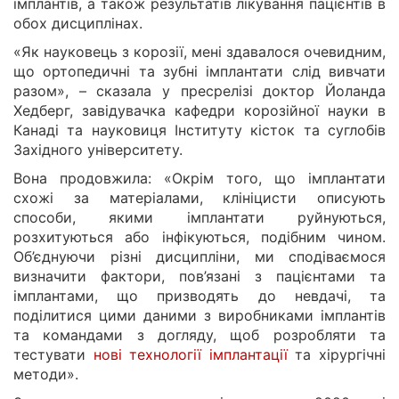
імплантів, а також результатів лікування пацієнтів в
обох дисциплінах.
«Як науковець з корозії, мені здавалося очевидним,
що ортопедичні та зубні імплантати слід вивчати
разом», – сказала у пресрелізі доктор Йоланда
Хедберг, завідувачка кафедри корозійної науки в
Канаді та науковиця Інституту кісток та суглобів
Західного університету.
Вона продовжила: «Окрім того, що імплантати
схожі за матеріалами, клініцисти описують
способи, якими імплантати руйнуються,
розхитуються або інфікуються, подібним чином.
Об’єднуючи різні дисципліни, ми сподіваємося
визначити фактори, пов’язані з пацієнтами та
імплантами, що призводять до невдачі, та
поділитися цими даними з виробниками імплантів
та командами з догляду, щоб розробляти та
тестувати
нові технології імплантації
та хірургічні
методи».