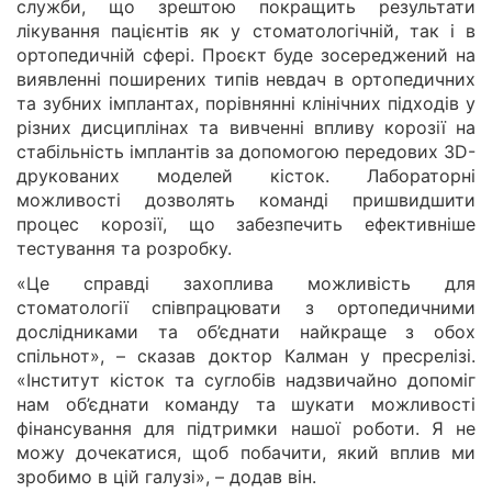
служби, що зрештою покращить результати
лікування пацієнтів як у стоматологічній, так і в
ортопедичній сфері. Проєкт буде зосереджений на
виявленні поширених типів невдач в ортопедичних
та зубних імплантах, порівнянні клінічних підходів у
різних дисциплінах та вивченні впливу корозії на
стабільність імплантів за допомогою передових 3D-
друкованих моделей кісток. Лабораторні
можливості дозволять команді пришвидшити
процес корозії, що забезпечить ефективніше
тестування та розробку.
«Це справді захоплива можливість для
стоматології співпрацювати з ортопедичними
дослідниками та об’єднати найкраще з обох
спільнот», – сказав доктор Калман у пресрелізі.
«Інститут кісток та суглобів надзвичайно допоміг
нам об’єднати команду та шукати можливості
фінансування для підтримки нашої роботи. Я не
можу дочекатися, щоб побачити, який вплив ми
зробимо в цій галузі», – додав він.