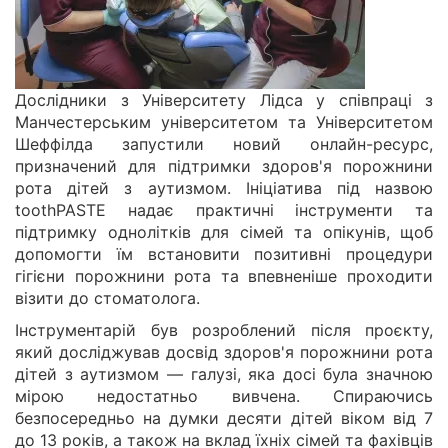
Дослідники з Університету Лідса у співпраці з
Манчестерським університетом та Університетом
Шеффілда запустили новий онлайн-ресурс,
призначений для підтримки здоров'я порожнини
рота дітей з аутизмом. Ініціатива під назвою
toothPASTE надає практичні інструменти та
підтримку однолітків для сімей та опікунів, щоб
допомогти їм встановити позитивні процедури
гігієни порожнини рота та впевненіше проходити
візити до стоматолога.
Інструментарій був розроблений після проєкту,
який досліджував досвід здоров'я порожнини рота
дітей з аутизмом — галузі, яка досі була значною
мірою недостатньо вивчена. Спираючись
безпосередньо на думки десяти дітей віком від 7
до 13 років, а також на вклад їхніх сімей та фахівців