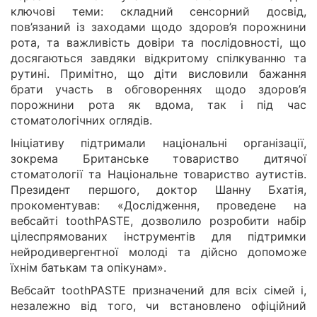
ключові теми: складний сенсорний досвід,
пов’язаний із заходами щодо здоров’я порожнини
рота, та важливість довіри та послідовності, що
досягаються завдяки відкритому спілкуванню та
рутині. Примітно, що діти висловили бажання
брати участь в обговореннях щодо здоров’я
порожнини рота як вдома, так і під час
стоматологічних оглядів.
Ініціативу підтримали національні організації,
зокрема Британське товариство дитячої
стоматології та Національне товариство аутистів.
Президент першого, доктор Шанну Бхатія,
прокоментував: «Дослідження, проведене на
вебсайті toothPASTE, дозволило розробити набір
цілеспрямованих інструментів для підтримки
нейродивергентної молоді та дійсно допоможе
їхнім батькам та опікунам».
Вебсайт toothPASTE призначений для всіх сімей і,
незалежно від того, чи встановлено офіційний