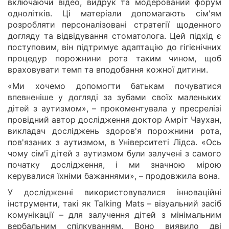
включаючи відео, видрук та модерований форум
однолітків. Ці матеріали допомагають сім'ям
розробляти персоналізовані стратегії щоденного
догляду та відвідування стоматолога. Цей підхід є
поступовим, він підтримує адаптацію до гігієнічних
процедур порожнини рота таким чином, щоб
враховувати темп та вподобання кожної дитини.
«Ми хочемо допомогти батькам почуватися
впевненіше у догляді за зубами своїх маленьких
дітей з аутизмом», – прокоментувала у пресрелізі
провідний автор дослідження доктор Амріт Чаухан,
викладач досліджень здоров'я порожнини рота,
пов'язаних з аутизмом, в Університеті Лідса. «Ось
чому сім'ї дітей з аутизмом були залучені з самого
початку дослідження, і ми значною мірою
керувалися їхніми бажаннями», – продовжила вона.
У дослідженні використовувалися інноваційні
інструменти, такі як Talking Mats – візуальний засіб
комунікації – для залучення дітей з мінімальним
вербальним спілкуванням. Воно виявило дві