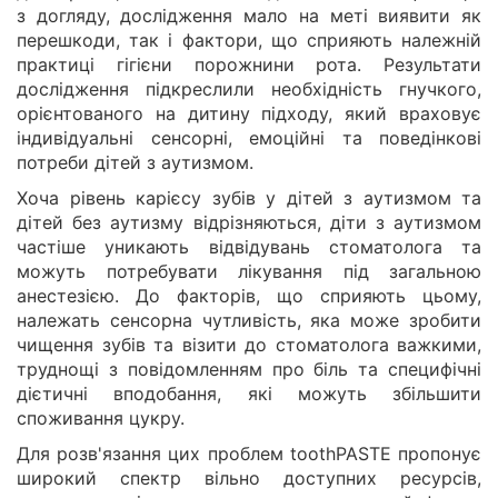
з догляду, дослідження мало на меті виявити як
перешкоди, так і фактори, що сприяють належній
практиці гігієни порожнини рота. Результати
дослідження підкреслили необхідність гнучкого,
орієнтованого на дитину підходу, який враховує
індивідуальні сенсорні, емоційні та поведінкові
потреби дітей з аутизмом.
Хоча рівень карієсу зубів у дітей з аутизмом та
дітей без аутизму відрізняються, діти з аутизмом
частіше уникають відвідувань стоматолога та
можуть потребувати лікування під загальною
анестезією. До факторів, що сприяють цьому,
належать сенсорна чутливість, яка може зробити
чищення зубів та візити до стоматолога важкими,
труднощі з повідомленням про біль та специфічні
дієтичні вподобання, які можуть збільшити
споживання цукру.
Для розв'язання цих проблем toothPASTE пропонує
широкий спектр вільно доступних ресурсів,