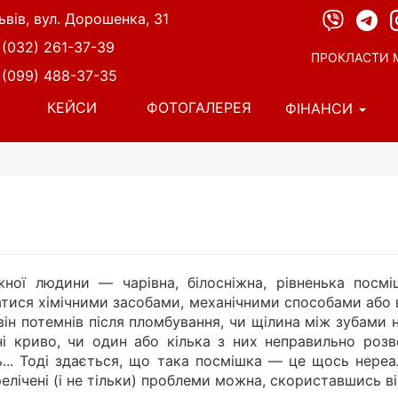
ьвів, вул. Дорошенка, 31
 (032) 261-37-39
ПРОКЛАСТИ 
 (099) 488-37-35
КЕЙСИ
ФОТОГАЛЕРЕЯ
ФІНАНСИ
ної людини — чарівна, білосніжна, рівненька посмі
тися хімічними засобами, механічними способами або 
 він потемнів після пломбування, чи щілина між зубами 
і криво, чи один або кілька з них неправильно розв
ь... Тоді здається, що така посмішка — це щось нереал
елічені (і не тільки) проблеми можна, скориставшись ві