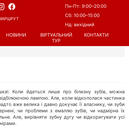
Пн-Пт: 9:00–20:00
Сб: 10:00–15:00
МАРШРУТ
Нд: вихідний
НОВИНИ
ВІРТУАЛЬНИЙ
КОНТАКТИ
ТУР
шка!. Коли йдеться лише про білизну зубів, можна
відбілюючою лампою. Але, коли відкололася частинка
надто вже велика і давно докучає її власнику, чи зуби
ернені, чи проблеми з емаллю зубів, чи надмірна їх
ьне. Але, вирівняти зубну дугу чи відкоригувати усі
нірами.