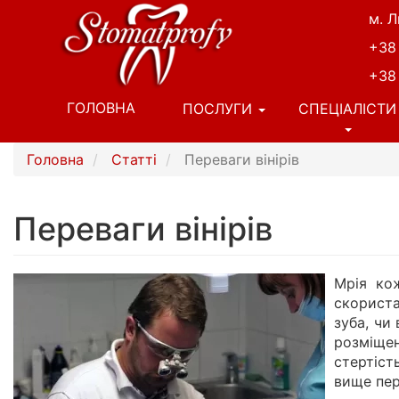
Перейти
м. Л
до
+38
основного
вмісту
+38
Основна
ГОЛОВНА
ПОСЛУГИ
СПЕЦІАЛІСТИ
навіґація
Головна
Статті
Переваги вінірів
Переваги вінірів
Мрія кож
скориста
зуба, чи
розміщен
стертіст
вище пер