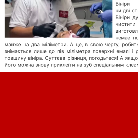
Вініри —
чи дві с
Вініри д
чистити 
виготовл
немає по
майже на два міліметри. А це, в свою чергу, робит
знімається лише до пів міліметра поверхні емалі і 
товщину вініра. Суттєва різниця, погодьтеся! А якщо
його можна знову приклеїти на зуб спеціальним клеєм.