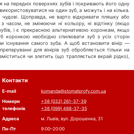
ся на передніх поверхнях зубів і покривають його одну
икористовуватися на один зуб, а можуть і на кілька.
— чудові. Щоправда, не варто відкривати пляшку або
ь з часом, не змінюючи ні кольору, ні відтінку (якщо
 зубів, і є прекрасною альтернативою коронкам, якщо
уб коронкою необхідно спилювати зуб з усіх сторін
ни існування самого зуба. А щоб встановити вінір —
препаруванні для вінірів зуб обробляється тільки на
 зміститься чи злетить (що трапляється вкрай рідко),
Контакти
E-mail
komanda@stomatprofy.com.ua
Номери
+38 (032) 261-37-39
телефонів
+38 (099) 488-37-35
Адреса
м. Львів, вул. Дорошенка, 31
Пн-Пт
9:00–20:00