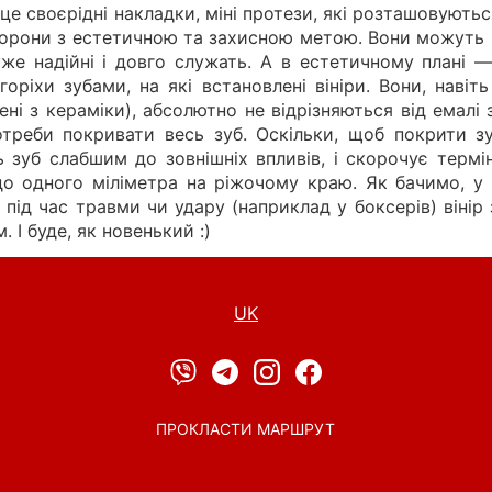
 це своєрідні накладки, міні протези, які розташовують
торони з естетичною та захисною метою. Вони можуть в
уже надійні і довго служать. А в естетичному плані 
горіхи зубами, на які встановлені вініри. Вони, навіт
ені з кераміки), абсолютно не відрізняються від емалі
треби покривати весь зуб. Оскільки, щоб покрити з
ь зуб слабшим до зовнішніх впливів, і скорочує термі
до одного міліметра на ріжочому краю. Як бачимо, у 
 під час травми чи удару (наприклад у боксерів) вінір
 І буде, як новенький :)
UK
ПРОКЛАСТИ МАРШРУТ