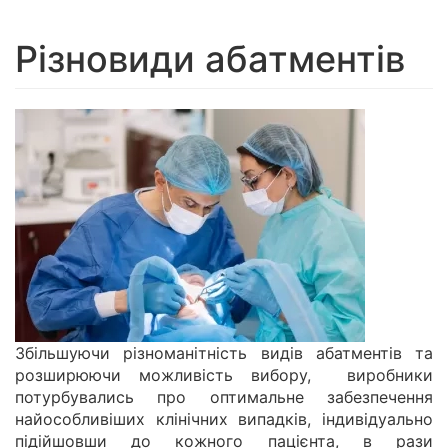
navigation
Різновиди абатментів
Збільшуючи різноманітність видів абатментів та
розширюючи можливість вибору, виробники
потурбувались про оптимальне забезпечення
найособливіших клінічних випадків, індивідуально
підійшовши до кожного пацієнта, в рази