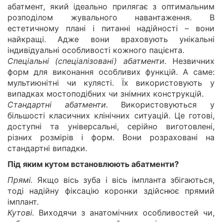
абатмент, який ідеально прилягає з оптимальним
розподілом жувального навантаження. В
естетичному плані і питанні надійності – вони
найкращі. Адже вони враховують унікальні
індивідуальні особливості кожного пацієнта.
Спеціальні (спеціалізовані) абатменти.
Незвичних
форм для виконання особливих функцій. А саме:
мультиюнітні чи кулясті. Їх використовують у
випадках мостоподібних чи знімних конструкцій.
Стандартні абатменти.
Використовуються у
більшості класичних клінічних ситуацій. Це готові,
доступні та універсальні, серійно виготовлені,
різних розмірів і форм. Вони розраховані на
стандартні випадки.
Під яким кутом встановлюють абатменти?
Прямі.
Якщо вісь зуба і вісь імпланта збігаються,
тоді надійну фіксацію коронки здійснює прямий
імплант.
Кутові.
Виходячи з анатомічних особливостей чи,