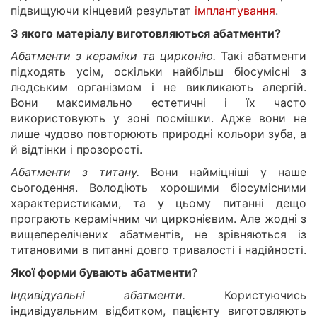
підвищуючи кінцевий результат
імплантування
.
З якого матеріалу виготовляються абатменти?
Абатменти з кераміки та цирконію.
Такі абатменти
підходять усім, оскільки найбільш біосумісні з
людським організмом і не викликають алергій.
Вони максимально естетичні і їх часто
використовують у зоні посмішки. Адже вони не
лише чудово повторюють природні кольори зуба, а
й відтінки і прозорості.
Абатменти з титану.
Вони найміцніші у наше
сьогодення. Володіють хорошими біосумісними
характеристиками, та у цьому питанні дещо
програють керамічним чи цирконієвим. Але жодні з
вищеперелічених абатментів, не зрівняються із
титановими в питанні довго тривалості і надійності.
Якої форми бувають абатменти
?
Індивідуальні абатменти.
Користуючись
індивідуальним відбитком, пацієнту виготовляють