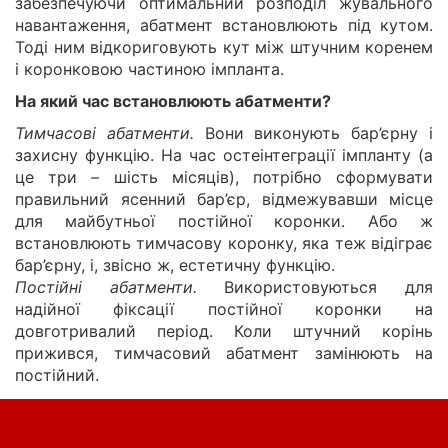
забезпечуючи оптимальний розподіл жувального
навантаження, абатмент встановлюють під кутом.
Тоді ним відкориговують кут між штучним коренем
і коронковою частиною імпланта.
На який час встановлюють абатменти?
Тимчасові абатменти.
Вони виконують бар’єрну і
захисну функцію. На час остеінтеграції імпланту (а
це три – шість місяців), потрібно сформувати
правильний ясенний бар’єр, відмежувавши місце
для майбутньої постійної коронки. Або ж
встановлюють тимчасову коронку, яка теж відіграє
бар’єрну, і, звісно ж, естетичну функцію.
Постійні абатменти.
Використовуються для
надійної фіксації постійної коронки на
довготривалий період. Коли штучний корінь
прижився, тимчасовий абатмент замінюють на
постійний.