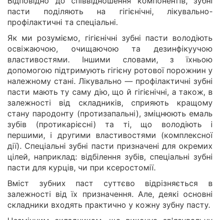
Відповідно до співвідношення компонентів, зубні
пасти поділяють на гігієнічні, лікувально-
профілактичні та спеціальні.
Як ми розуміємо, гігієнічні зубні пасти володіють
освіжаючою, очищаючою та дезинфікуучою
властивостями. Іншими словами, з їхньою
допомогою підтримують гігієну ротової порожнин у
належному стані. Лікувально — профілактичні зубні
пасти мають ту саму дію, що й гігієнічні, а також, в
залежності від складників, сприяють кращому
стану пародонту (протизапальні), зміцнюють емаль
зубів (протикарієсні) та ті, що володіють і
першими, і другими властивостями (комплексної
дії). Спеціальні зубні пасти призначені для окремих
цілей, наприклад: відбілення зубів, спеціальні зубні
пасти для курців, чи при ксеростомії.
Вміст зубних паст суттєво відрізняється в
залежності від їх призначення. Але, деякі основні
складники входять практично у кожну зубну пасту.