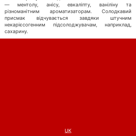
— ментолу, анісу, евкаліпту, ваніліну та
різноманітним ароматизаторам. Солодкавий
присмак відчувається завдяки штучним
некарієсогенним підсолоджувачам, наприклад,
сахарину.
UK