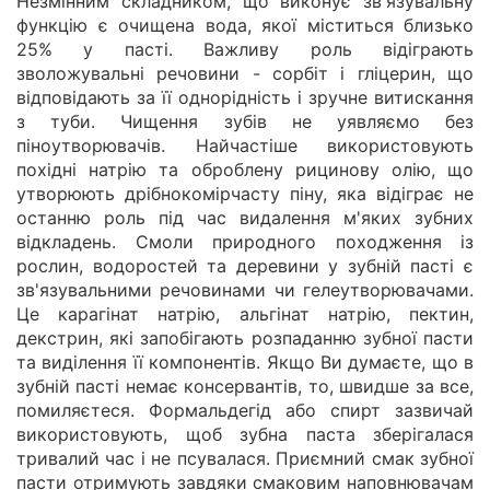
Незмінним складником, що виконує зв'язувальну
функцію є очищена вода, якої міститься близько
25% у пасті. Важливу роль відіграють
зволожувальні речовини - сорбіт і гліцерин, що
відповідають за її однорідність і зручне витискання
з туби. Чищення зубів не уявляємо без
піноутворювачів. Найчастіше використовують
похідні натрію та оброблену рицинову олію, що
утворюють дрібнокомірчасту піну, яка відіграє не
останню роль під час видалення м'яких зубних
відкладень. Смоли природного походження із
рослин, водоростей та деревини у зубній пасті є
зв'язувальними речовинами чи гелеутворювачами.
Це карагінат натрію, альгінат натрію, пектин,
декстрин, які запобігають розпаданню зубної пасти
та виділення її компонентів. Якщо Ви думаєте, що в
зубній пасті немає консервантів, то, швидше за все,
помиляєтеся. Формальдегід або спирт зазвичай
використовують, щоб зубна паста зберігалася
тривалий час і не псувалася. Приємний смак зубної
пасти отримують завдяки смаковим наповнювачам