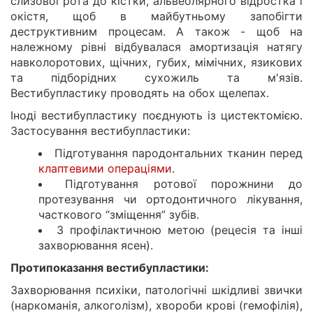
слизової рота до кістки, альвеолярного відростка і
окістя, щоб в майбутньому запобігти
деструктивним процесам. А також - щоб на
належному рівні відбувалася амортизація натягу
навколоротових, щічних, губих, мімічних, язикових
та підборідних сухожиль та м'язів.
Вестибупластику проводять на обох щелепах.
Іноді вестибупластику поєднують із цистектомією.
Застосування вестибупластики:
Підготування пародонтальних тканин перед
клаптевими операціями
.
Підготування ротової порожнини до
протезування чи ортодонтичного лікування,
часткового “зміщення” зубів.
З профілактичною метою (рецесія та інші
захворювання ясен).
Протипоказання вестибупластики:
Захворювання психіки, патологічні шкідливі звички
(наркоманія, алкоголізм), хвороби крові (гемофілія),