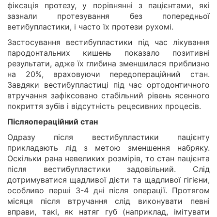
фіксація протезу, у порівнянні з пацієнтами, які
зазнали протезування без попередньої
ветибупластики, і часто їх протези рухомі.
Застосування вестибупластики під час лікування
пародонтальних кишень показало позитивні
результати, адже їх глибина зменшилася приблизно
на 20%, враховуючи передопераційний стан.
Завдяки вестибупластиці під час ортодонтичного
втручання зафіксовано стабільний рівень ясенного
покриття зубів і відсутність рецесивних процесів.
Післяопераційний стан
Одразу після вестибупластики пацієнту
прикладають лід з метою зменшення набряку.
Оскільки рана невеликих розмірів, то стан пацієнта
після вестибупластики задовільний. Слід
дотримуватися щадливої дієти та щадливої гігієни,
особливо перші 3-4 дні після операції. Протягом
місяця після втручання слід виконувати певні
вправи, такі, як натяг губ (наприклад, імітувати