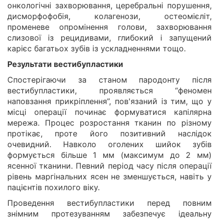
онкологічні захворювання, церебральні порушення,
дисморфофобія, колагенози, остеомієліт,
променеве опромінення голови, захворювання
слизової із рецидивами, глибокий і запущений
карієс багатьох зубів із ускладненнями тощо.
Результати вестибупластики
Спостерігаючи за станом пародонту після
вестибупластики, проявляється “феномен
наповзання прикріплення”, пов'язаний із тим, що у
місці операції починає формуватися капілярна
мережа. Процес розростання тканин по різному
протікає, проте його позитивний наслідок
очевидний. Навколо оголених шийок зубів
формується більше 1 мм (максимум до 2 мм)
ясенної тканини. Певний період часу після операції
рівень маргінальних ясен не зменшується, навіть у
пацієнтів похилого віку.
Проведення вестибупластики перед повним
знімним протезуванням забезпечує ідеальну