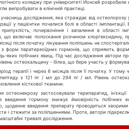
огічного коледжу при університеті Йонсей розробили 
гли випробувати в клінічній практиці.
 учасниць дослідження, яка страждає від остеопорозу у 
ерації у пацієнтки почалися болі в області імплантації.
 припухлість, почервоніння і запалення в області ім
я, що включає полоскання розчином хлоргексидину, п
місяці після початку лікування поліпшень не спостеріга
 з форм паратиреоїдних гормонів, що сприяють формув
ь-яких побічних явищ. Під час дослідження автори пр
 рівень остеокальцину - білка, що бере участь у формува
ріод терапії і через 6 місяців після її початку. У тому
ептиду з 121 пг / мл до 294 пг / мл. Рівень остеока
новлення кісткової тканини.
ня остеонекрозу застосовували терипаратид, ін'єкці
введення гормону знижує ймовірність побічних еф
ого, щоденне введення препарату проводиться хворими
фекти і стежити за поліпшеннями. Проте, автори підкре
масштабні тривалі дослідження.