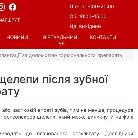
Пн-Пт: 9:00–20:00
Сб: 10:00–15:00
МАРШРУТ
Нд: вихідний
НОВИНИ
ВІРТУАЛЬНИЙ
КОНТАКТИ
ТУР
мплантації за допомогою гормонального препарату
щелепи після зубної
рату
або частковій втраті зубів, тим не менше, процедура
 - остеонекроз щелепи, який може виникнути на фоні
зводять до планованого результату. Дослідники