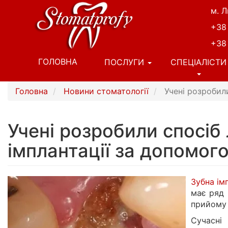
Перейти
м. Л
до
+38
основного
вмісту
+38
Основна
ГОЛОВНА
ПОСЛУГИ
СПЕЦІАЛІСТИ
навіґація
Головна
Новини стоматології
Учені розробили
Учені розробили спосіб
імплантації за допомо
Зубна ім
має ряд 
прийому 
Сучасні