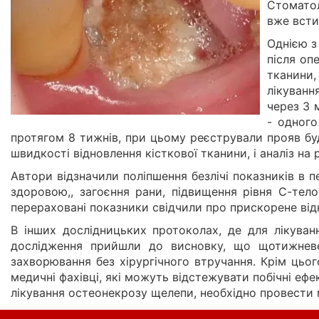
Стоматол
вже всти
Однією з
після оп
тканини,
лікуванн
через 3 
- одного
протягом 8 тижнів, при цьому реєстрували прояв буд
швидкості відновлення кісткової тканини, і аналіз на
Автори відзначили поліпшення безлічі показників в пе
здоровою,, загоєння рани, підвищення рівня С-телоп
перераховані показники свідчили про прискорене від
В інших дослідницьких протоколах, де для лікуван
дослідження прийшли до висновку, що щотижневе 
захворювання без хірургічного втручання. Крім ць
медичні фахівці, які можуть відстежувати побічні е
лікування остеонекрозу щелепи, необхідно провести 