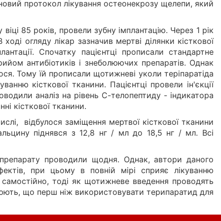
новий протокол лікування остеонекрозу щелепи, який
віці 85 років, провели зубну імплантацію. Через 1 рік
 В ході огляду лікар зазначив мертві ділянки кісткової
плантації. Спочатку пацієнтці прописали стандартне
рийом антибіотиків і знеболюючих препаратів. Однак
лося. Тому їй прописали щотижневі уколи теріпаратіда
анню кісткової тканини. Пацієнтці провели ін'єкції
оводили аналіз на рівень С-телопептиду - індикатора
нні кісткової тканини.
 числі, відбулося заміщення мертвої кісткової тканини
льцину піднявся з 12,8 нг / мл до 18,5 нг / мл. Всі
ї препарату проводили щодня. Однак, автори даного
ектів, при цьому в повній мірі сприяє лікуванню
 самостійно, тоді як щотижневе введення проводять
слюють, що перш ніж використовувати терипаратид для