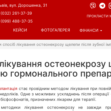
ьвів, вул. Дорошенка, 31
 (032) 261-37-39
ПРОКЛАСТИ 
 (099) 488-37-35
КЕЙСИ
ФОТОГАЛЕРЕЯ
ФІНАНСИ
 спосіб лікування остеонекрозу щелепи після зубної і
 лікування остеонекрозу 
гою гормонального препа
плантація
стає провідним методом лікування при повній 
недоліків. Одне з можливих ускладнень після операції
бісфосфонатів, призначених лікарем для терапії.
 методики лікування остеонекрозу не завжди при