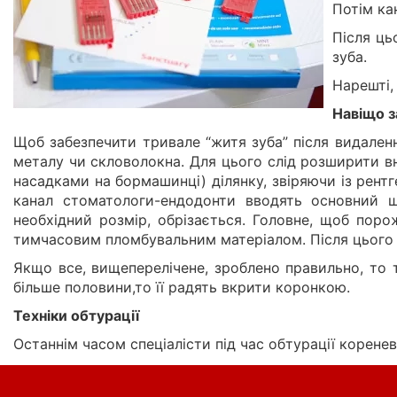
Потім ка
Після ць
зуба.
Нарешті,
Навіщо 
Щоб забезпечити тривале “житя зуба” після видаленн
металу чи скловолокна. Для цього слід розширити в
насадками на бормашинці) ділянку, звіряючи із рент
канал стоматологи-ендодонти вводять основний шт
необхідний розмір, обрізається. Головне, щоб пор
тимчасовим пломбувальним матеріалом. Після цього е
Якщо все, вищеперелічене, зроблено правильно, то
більше половини,то її радять вкрити коронкою.
Техніки обтурації
Останнім часом спеціалісти під час обтурації корен