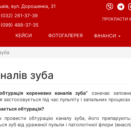
ьвів, вул. Дорошенка, 31
 (032) 261-37-39
ПРОКЛАСТИ 
 (099) 488-37-35
КЕЙСИ
ФОТОГАЛЕРЕЯ
ФІНАНСИ
зуба
налів зуба
бтурація кореневих каналів зуба”
означає заповне
я застосовується під час пульпіту і запальних процесах
вається обтурація?
 провести обтурацію каналу зуба, його препарують:
ся зуб від ураженої пульпи і патологічної флори (внасл