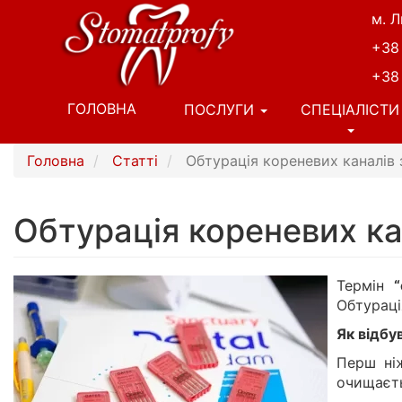
Перейти
м. Л
до
+38
основного
вмісту
+38
Основна
ГОЛОВНА
ПОСЛУГИ
СПЕЦІАЛІСТИ
навіґація
Головна
Статті
Обтурація кореневих каналів 
Обтурація кореневих ка
Термін
“о
Обтураці
Як відбу
Перш ніж
очищаєть