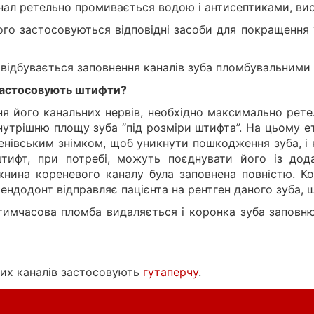
нал ретельно промивається водою і антисептиками, ви
ого застосовуються відповідні засоби для покращення
 відбувається заповнення каналів зуба пломбувальними
застосовують штифти?
я його канальних нервів, необхідно максимально ретел
нутрішню площу зуба “під розміри штифта”. На цьому е
генівським знімком, щоб уникнути пошкодження зуба, і
ифт, при потребі, можуть поєднувати його із дода
ожнина кореневого каналу була заповнена повністю. К
ндодонт відправляє пацієнта на рентген даного зуба, щ
 тимчасова пломба видаляється і коронка зуба запов
евих каналів застосовують
гутаперчу
.