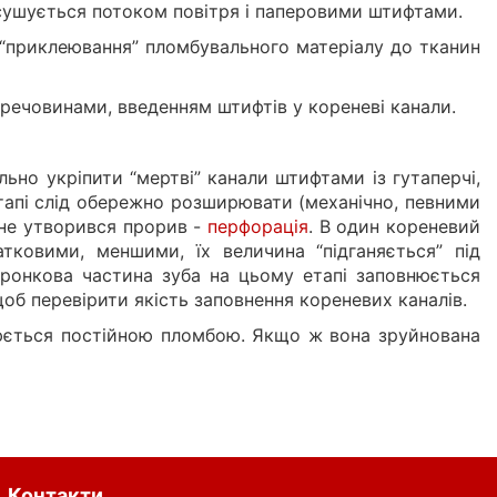
сушується потоком повітря і паперовими штифтами.
 “приклеювання” пломбувального матеріалу до тканин
 речовинами, введенням штифтів у кореневі канали.
ьно укріпити “мертві” канали штифтами із гутаперчі,
тапі слід обережно розширювати (механічно, певними
 не утворився прорив -
перфорація
. В один кореневий
тковими, меншими, їх величина “підганяється” під
оронкова частина зуба на цьому етапі заповнюється
об перевірити якість заповнення кореневих каналів.
нюється постійною пломбою. Якщо ж вона зруйнована
Контакти