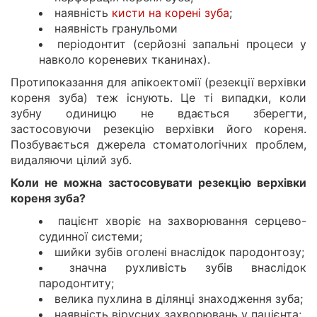
наявність
кисти на корені зуба
;
наявність гранульоми
періодонтит (серйозні запальні процеси у
навколо кореневих тканинах).
Протипоказання для апікоектомії (резекції верхівки
кореня зуба) теж існують. Це ті випадки, коли
зубну одиницю не вдається зберегти,
застосовуючи резекцію верхівки його кореня.
Позбувається джерела стоматологічних проблем,
видаляючи цілий зуб.
Коли не можна застосовувати резекцію верхівки
кореня зуба?
пацієнт хворіє на захворювання серцево-
судинної системи;
шийки зубів оголені внаслідок пародонтозу;
значна рухливість зубів внаслідок
пародонтиту;
велика пухлина в ділянці знаходження зуба;
наявність вірусних захворювань у пацієнта;