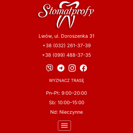
Przejdź
do
treści
Lwów, ul. Doroszenka 31
+38 (032) 261-37-39
+38 (099) 488-37-35
WYZNACZ TRASĘ
Pn–Pt: 9:00–20:00
Sb: 10:00–15:00
Nd: Nieczynne
Toggle