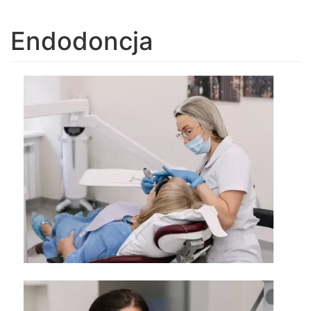
navigation
Endodoncja