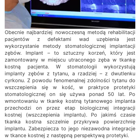
Obecnie najbardziej nowoczesną metodą rehabilitacji
pacjentów z defektami wad uzębienia jest
wykorzystanie metody stomatologicznej implantacji
zębów. Implant – to sztuczny korzeń, który jest
zamontowany w miejscu utraconego zęba w tkankę
kostną pacjenta. W stomatologii wykorzystują
implanty zębów z tytanu, a rzadziej – z dwutlenku
cyrkonu. Z powodu fenomenalnej zdolności tytanu do
wszczepienia się w kość, w praktyce protetyki
stomatologicznej on się używa ponad 50 lat. Po
wmontowaniu w tkankę kostną tytanowego implanta
przechodzi on przez etap biologicznej integracji
kostnej (wszczepienia implantu). Po jakimś czasie
tkanka kostna szczelnie przykrywa powierzchnię
implantu. Zabezpiecza to jego niezawodna integracje
w tkance kostnej z następną perspektywą protetyki.