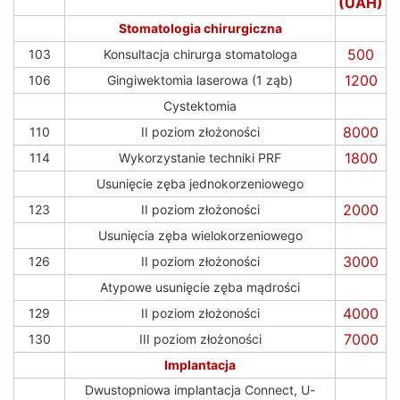
(UAH)
Stomatologia chirurgiczna
500
103
Konsultacja chirurga stomatologa
1200
106
Gingiwektomia laserowa (1 ząb)
Cystektomia
8000
110
II poziom złożoności
1800
114
Wykorzystanie techniki PRF
Usunięcie zęba jednokorzeniowego
2000
123
II poziom złożoności
Usunięcia zęba wielokorzeniowego
3000
126
II poziom złożoności
Atypowe usunięcie zęba mądrości
4000
129
II poziom złożoności
7000
130
III poziom złożoności
Implantacja
Dwustopniowa implantacja Connect, U-