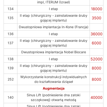
impl, ITERUM (Izrael)
18000
134
I etap
II etap (chirurgiczny - zainstalowanie śruby
3500
135
gojącej implantu)
Dwustopniowa implantacja In-Kone (Francja)
36000
136
I etap
II etap (chirurgiczny - zainstalowanie śruby
6000
137
gojącej implantu)
Dwustopniowa implantacja Nobel Biocare
52000
138
I etap
II etap (chirurgiczny - zainstalowanie śruby
8000
139
gojącej implantu)
Wykorzystanie konstrukcji indywidualnych
8000
252
do kształtowania dziąseł
Augmentacja
Sinus Lift (podniesienie dna zatoki
40000
140
szczękowej) otwartą metodą
Sinus Lift (podniesienie dna zatoki