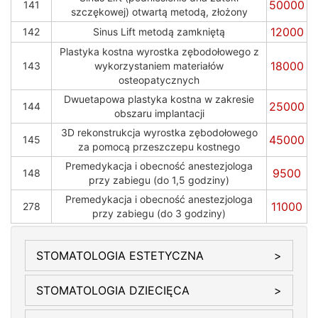
50000
141
szczękowej) otwartą metodą, złożony
12000
142
Sinus Lift metodą zamkniętą
Plastyka kostna wyrostka zębodołowego z
18000
143
wykorzystaniem materiałów
osteopatycznych
Dwuetapowa plastyka kostna w zakresie
25000
144
obszaru implantacji
3D rekonstrukcja wyrostka zębodołowego
45000
145
za pomocą przeszczepu kostnego
Premedykacja і obecność anestezjologa
9500
148
przy zabiegu (do 1,5 godziny)
Premedykacja і obecność anestezjologa
11000
278
przy zabiegu (do 3 godziny)
STOMATOLOGIA ESTETYCZNA
Напрямки
STOMATOLOGIA DZIECIĘCA