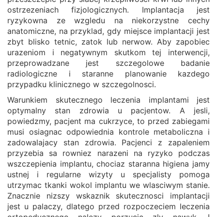
ostrzezeniach fizjologicznych. Implantacja jest
ryzykowna ze wzgledu na niekorzystne cechy
anatomiczne, na przyklad, gdy miejsce implantacji jest
zbyt blisko tetnic, zatok lub nerwow. Aby zapobiec
urazeniom i negatywnym skutkom tej interwencji,
przeprowadzane jest szczegolowe badanie
radiologiczne i staranne planowanie kazdego
przypadku klinicznego w szczegolnosci.
Warunkiem skutecznego leczenia implantami jest
optymalny stan zdrowia u pacjentow. A jesli,
powiedzmy, pacjent ma cukrzyce, to przed zabiegami
musi osiagnac odpowiednia kontrole metaboliczna i
zadowalajacy stan zdrowia. Pacjenci z zapaleniem
przyzebia sa rowniez narazeni na ryzyko podczas
wszczepienia implantu, chociaz staranna higiena jamy
ustnej i regularne wizyty u specjalisty pomoga
utrzymac tkanki wokol implantu we wlasciwym stanie.
Znacznie nizszy wskaznik skutecznosci implantacji
jest u palaczy, dlatego przed rozpoczeciem leczenia