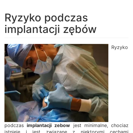
navigation
Ryzyko podczas
implantacji zębów
Ryzyko
podczas
implantacji zebow
jest minimalne, chociaz
istnieje i jest zwiazane z niektorymi cechami