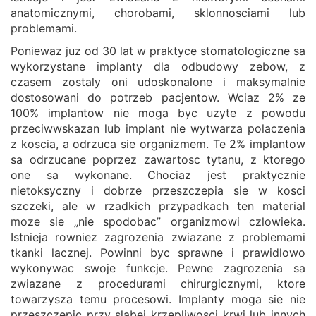
anatomicznymi, chorobami, sklonnosciami lub
problemami.
Poniewaz juz od 30 lat w praktyce stomatologiczne sa
wykorzystane implanty dla odbudowy zebow, z
czasem zostaly oni udoskonalone i maksymalnie
dostosowani do potrzeb pacjentow. Wciaz 2% ze
100% implantow nie moga byc uzyte z powodu
przeciwwskazan lub implant nie wytwarza polaczenia
z koscia, a odrzuca sie organizmem. Te 2% implantow
sa odrzucane poprzez zawartosc tytanu, z ktorego
one sa wykonane. Chociaz jest praktycznie
nietoksyczny i dobrze przeszczepia sie w kosci
szczeki, ale w rzadkich przypadkach ten material
moze sie „nie spodobac” organizmowi czlowieka.
Istnieja rowniez zagrozenia zwiazane z problemami
tkanki lacznej. Powinni byc sprawne i prawidlowo
wykonywac swoje funkcje. Pewne zagrozenia sa
zwiazane z procedurami chirurgicznymi, ktore
towarzysza temu procesowi. Implanty moga sie nie
przeszczepic przy slabej krzepliwosci krwi lub innych