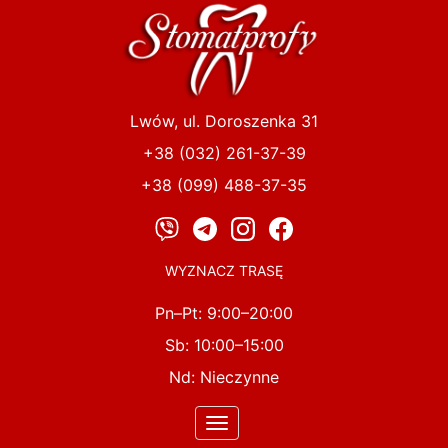
Przejdź
do
treści
Lwów, ul. Doroszenka 31
+38 (032) 261-37-39
+38 (099) 488-37-35
WYZNACZ TRASĘ
Pn–Pt: 9:00–20:00
Sb: 10:00–15:00
Nd: Nieczynne
Toggle