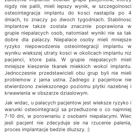
nigdy nie palili, mieli lepszy wynik, w szczegolnosci
osteointegracja implantu do kosci nastapila po 4
dniach, to znaczy po dwoch tygodniach. Stabilnosc
implantow takze zostala znacznie poprawiona w
grupie niepalacych osob, natomiast wyniki nie sa tak
dobre dla palaczy. Niepalace osoby mieli mniejsze
ryzyko niepowodzenia osteointegracji implantu w
wyniku wiekszej utraty kosci w okolicach implantu niz
pacjenci, ktore pala. W grupie niepalacych mieli
mniejsze kieszenie tkanek miekkich wokol implantu.
Jednoczesnie przedstawicieli obu grup byli nie mieli
problemow z jama ustna. Zadnego z pacjentow nie
stwierdzono zwiekszonego poziomu plytki nazebnej i
krwawienia w obszarze dziaslowym.
Jak widac, u palacych pacjentow jest wieksze ryzyko i
warunki osteointegracji sa przedluzone o co najmniej
7-10 dni, w porownaniu z osobami niepalacymi. Wiec
jesli pacjent nie zdecyduje sie na rzucenie palenia,
proces implantacje bedzie dluzszy. :)