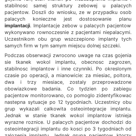
stabilnosc samej struktury zebowej u palacych
pacjentow. Doszli do wniosku, ze w przypadku osob
palacych konieczne jest dostosowanie planu
implantacji
. Implantacje zebow u palacych pacjentow
wykonywano rownoczesnie z pacjentami niepalacymi.
Uczestnikom obu grup wszczepiono implanty tych
samych firm w tym samym miejscu dolnej szczeki.
Podczas obserwacji zwrocono uwage na czas gojenia
sie tkanek wokol implantu, obecnosc zagrozen,
stabilnosc implantow i inne czynniki. Po okreslonym
czasie po operacji, a mianowicie: za miesiac, poltora,
dwa i trzy miesiace, zostaly przeprowadzone
obowiazkowe badania. Co tydzien po zabiegu
pacjentow monitorowano, co pomoglo zidentyfikowac
nastepna sytuacje po 12 tygodniach. Uczestnicy obu
grup wykazali calkowita osteointegracje implantu.
Jednak w stanie tkanek wokol implantow istnieja
wyrazne roznice. U palacych pacjentow dochodzi do
osteointegracji implantu do kosci po 3 tygodniach od
zalozenia implantu. Jednak grupa pacjentow, ktorzy