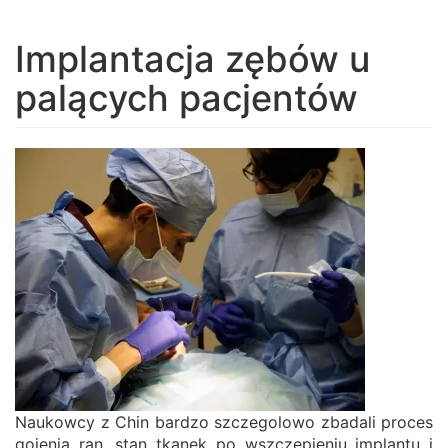
navigation
Implantacja zębów u
palących pacjentów
Naukowcy z Chin bardzo szczegolowo zbadali proces
gojenia ran, stan tkanek po wszczepieniu implantu i