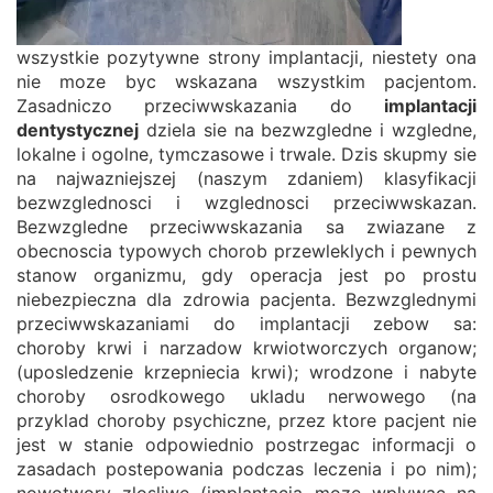
wszystkie pozytywne strony implantacji, niestety ona
nie moze byc wskazana wszystkim pacjentom.
Zasadniczo przeciwwskazania do
implantacji
dentystycznej
dziela sie na bezwzgledne i wzgledne,
lokalne i ogolne, tymczasowe i trwale. Dzis skupmy sie
na najwazniejszej (naszym zdaniem) klasyfikacji
bezwzglednosci i wzglednosci przeciwwskazan.
Bezwzgledne przeciwwskazania sa zwiazane z
obecnoscia typowych chorob przewleklych i pewnych
stanow organizmu, gdy operacja jest po prostu
niebezpieczna dla zdrowia pacjenta. Bezwzglednymi
przeciwwskazaniami do implantacji zebow sa:
choroby krwi i narzadow krwiotworczych organow;
(uposledzenie krzepniecia krwi); wrodzone i nabyte
choroby osrodkowego ukladu nerwowego (na
przyklad choroby psychiczne, przez ktore pacjent nie
jest w stanie odpowiednio postrzegac informacji o
zasadach postepowania podczas leczenia i po nim);