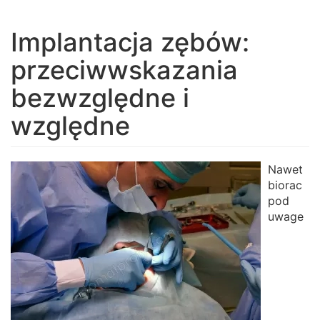
navigation
Implantacja zębów:
przeciwwskazania
bezwzględne i
względne
Nawet
biorac
pod
uwage