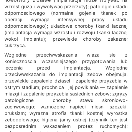
nowotwory zlosliwe (implantacja moze wplywac na
wzrost guza i wywolywac przerzuty); patologie ukladu
odpornosciowego (normalne gojenie tkanek po
operacji wymaga intensywnej pracy ukladu
odpornosciowego); ukladowe choroby tkanki lacznej
(implantacja wymaga wzrostu i rozwoju tkanki lacznej
wokol implantu); przewlekle choroby zakazne;
cukrzyca.
Wzgledne przeciwwskazania wiaza sie z
koniecznoscia wczesniejszego przygotowania lub
leczenia przed implantacja. Wzgledne
przeciwwskazania do implantacji zebow obejmuja:
przewlekle zapalenie dziasel i zapalenie przyzebia w
ostrym stadium; prochnica i jej powiklania — zapalenie
miazgi i zapalenie przyzebia sasiednich zebow; zgryzy
patologiczne i choroby stawu skroniowo-
zuchwowego; wzmozone napieci miesni szczeki,
bruksizm; wyrazna atrofia tkanki kostnej wyrostka
zebodolowego; higiena jamy ustnej (czynnik ten jest
bezposrednim wskazaniem protez ruchomych);