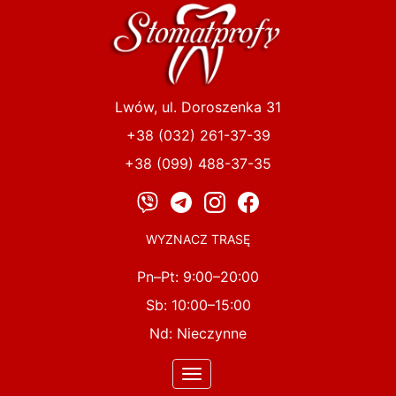
Przejdź
do
treści
Lwów, ul. Doroszenka 31
+38 (032) 261-37-39
+38 (099) 488-37-35
WYZNACZ TRASĘ
Pn–Pt: 9:00–20:00
Sb: 10:00–15:00
Nd: Nieczynne
Toggle