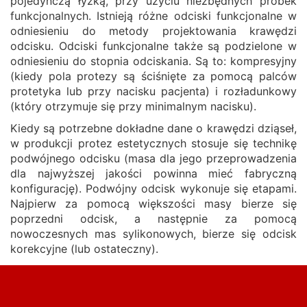
pojedynczą łyżką, przy użyciu niezbędnych próbek
funkcjonalnych. Istnieją różne odciski funkcjonalne w
odniesieniu do metody projektowania krawędzi
odcisku. Odciski funkcjonalne także są podzielone w
odniesieniu do stopnia odciskania. Są to: kompresyjny
(kiedy pola protezy są ściśnięte za pomocą palców
protetyka lub przy nacisku pacjenta) i rozładunkowy
(który otrzymuje się przy minimalnym nacisku).
Kiedy są potrzebne dokładne dane o krawędzi dziąseł,
w produkcji protez estetycznych stosuje się technikę
podwójnego odcisku (masa dla jego przeprowadzenia
dla najwyższej jakości powinna mieć fabryczną
konfigurację). Podwójny odcisk wykonuje się etapami.
Najpierw za pomocą większości masy bierze się
poprzedni odcisk, a następnie za pomocą
nowoczesnych mas sylikonowych, bierze się odcisk
korekcyjne (lub ostateczny).